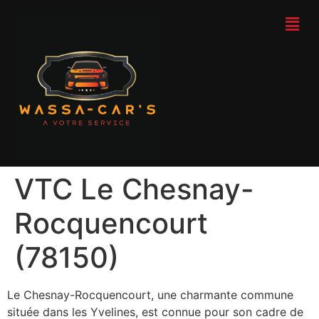
VTC Le Chesnay-
Rocquencourt
(78150)
Le Chesnay-Rocquencourt, une charmante commune
située dans les Yvelines, est connue pour son cadre de